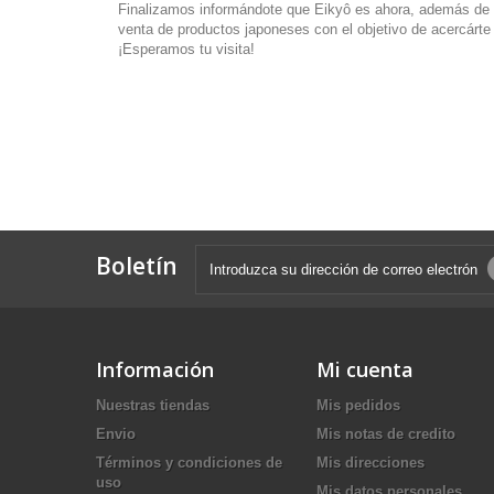
Finalizamos informándote que Eikyô es ahora, además de u
venta de productos japoneses con el objetivo de acercárte 
¡Esperamos tu visita!
Boletín
Información
Mi cuenta
Nuestras tiendas
Mis pedidos
Envio
Mis notas de credito
Términos y condiciones de
Mis direcciones
uso
Mis datos personales