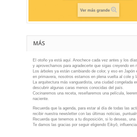
Ver más grande
MÁS
El otoño ya está aquí. Anochece cada vez antes y los días
y aprovechamos para agradecerte que sigas creyendo en nu
Los árboles ya están cambiando de color, y eso en Japón 
en primavera, nosotros estamos en plena vuelta al cole y la
La arquitectura más vanguardista, una ciudad congelada e
descubrir algunas caras menos conocidas del país.
Cocinaremos una receta, reseñaremos una película, leere
naciente.
Recuerda que la agenda, para estar al día de todas las ac
recibir nuestra newsletter con las últimas noticias, puntual
Recuerda que tenemos a tu disposición, si lo deseas, una 
Te damos las gracias por seguir eligiendo Eikyô, influen