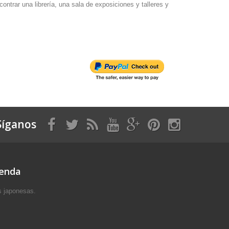
trar una librería, una sala de exposiciones y talleres y
Síganos
ienda
s japonesas.