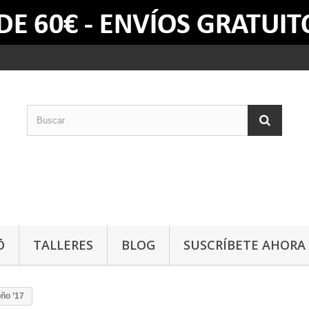
Ō
TALLERES
BLOG
SUSCRÍBETE AHORA
oño ’17