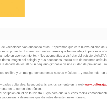
 de vacaciones van quedando atrás. Esperamos que esta nueva edición de la r
estro proyecto. Esperamos que los temas que hemos elegido para este númer
es todo un acontecimiento. ¿Nos acompañas a disfrutar del paisaje otoñal? A
 tierna imagen del colegial y sus accesorios inspira otro de nuestros artículo
n la década de los 70 o un pequeño gimnasio de una ciudad de provincias, s
mos un libro y un manga, conoceremos nuevos músicos… y mucho más, en tan 
tividades culturales, la encontrarás exclusivamente en la web
www.culturaja
mente en tu correo electrónico.
suscripción anual de la revista Eikyô para que la puedas recibir cómodament
cias japonesas y deseamos que disfrutes de este nuevo número.