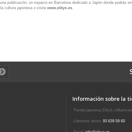
na publicación, un espacio en Barcelona dedicado a Japón donde podrás encon
la cultura japonesa o visita
www.eikyo.es
.
Información sobre la t
Tienda japonesa Eikyō, influencia
Llámenos ahora:
93 639 59 60
Email:
info@eikyo.es