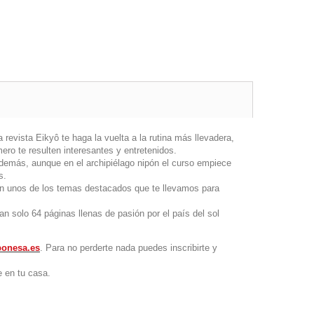
evista Eikyô te haga la vuelta a la rutina más llevadera,
o te resulten interesantes y entretenidos.
demás, aunque en el archipiélago nipón el curso empiece
s.
on unos de los temas destacados que te llevamos para
solo 64 páginas llenas de pasión por el país del sol
ponesa.es
. Para no perderte nada puedes inscribirte y
e en tu casa.