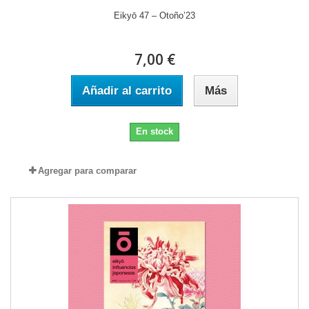
Eikyō 47 – Otoño’23
7,00 €
Añadir al carrito
Más
En stock
Agregar para comparar