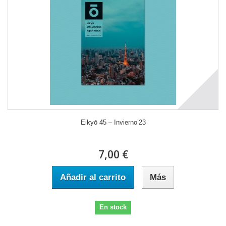
Eikyō 45 – Invierno’23
7,00 €
Añadir al carrito
Más
En stock