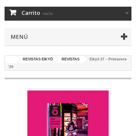
Carrito
vacío
MENÚ
REVISTAS EIKYŌ
REVISTAS
Eikyō 37 – Primavera
’20