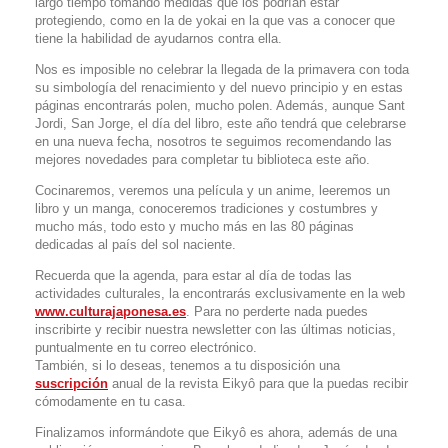
largo tiempo tomando medidas que los podrían estar
protegiendo, como en la de yokai en la que vas a conocer que
tiene la habilidad de ayudarnos contra ella.
Nos es imposible no celebrar la llegada de la primavera con toda
su simbología del renacimiento y del nuevo principio y en estas
páginas encontrarás polen, mucho polen. Además, aunque Sant
Jordi, San Jorge, el día del libro, este año tendrá que celebrarse
en una nueva fecha, nosotros te seguimos recomendando las
mejores novedades para completar tu biblioteca este año.
Cocinaremos, veremos una película y un anime, leeremos un
libro y un manga, conoceremos tradiciones y costumbres y
mucho más, todo esto y mucho más en las 80 páginas
dedicadas al país del sol naciente.
Recuerda que la agenda, para estar al día de todas las
actividades culturales, la encontrarás exclusivamente en la web
www.culturajaponesa.es
. Para no perderte nada puedes
inscribirte y recibir nuestra newsletter con las últimas noticias,
puntualmente en tu correo electrónico.
También, si lo deseas, tenemos a tu disposición una
suscripción
anual de la revista Eikyô para que la puedas recibir
cómodamente en tu casa.
Finalizamos informándote que Eikyô es ahora, además de una