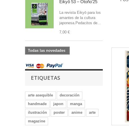
Eikyō 53 – Otoño'25
La revista Eikyō para los
amantes de la cultura
japonesa.Pedacitos de...
7,00 €
Todas las novedades
ETIQUETAS
arte asequible
decoración
handmade
japon
manga
ilustración
poster
anime
arte
magazine