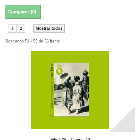
Comparar (
0
)
1
2
Mostrar todos
Mostrando 51 - 56 de 56 items
Eikyō 06 – Verano ’12